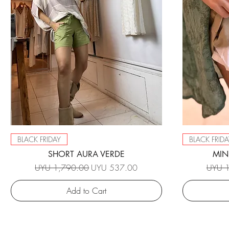
BLACK FRIDAY
BLACK FRIDA
SHORT AURA VERDE
MIN
Regular Price
Sale Price
Regula
UYU 1,790.00
UYU 537.00
UYU 1
Add to Cart