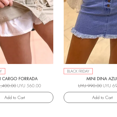
Y
BLACK FRIDAY
I CARGO FORRADA
MINI DINA AZU
r Price
Sale Price
Regular Price
Sale Pri
,400.00
UYU 560.00
UYU 990.00
UYU 6
Add to Cart
Add to Cart