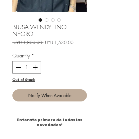
BLUSA WENDY LINO
NEGRO
Regular
Sale
 UYU 1,800.00 
UYU 1,530.00
Price
Price
Quantity
*
Out of Stock
Notify When Available
Enterate primero de todas las
novedades!
Email