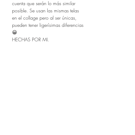
cuenta que serán lo más similar
posible. Se usan las mismas telas
en el collage pero al ser únicas,
pueden tener ligerísimas diferencias
😀
HECHAS POR MI.
Enterate primero de todas las
novedades!
Email
Unirse a nuestra lista de correo
MI CUENTA
CÓMO COMPRAR?
CAMBIOS Y DEVOLUCIONES