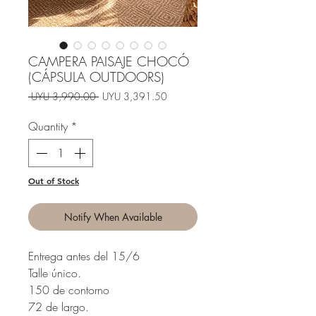
CAMPERA PAISAJE CHOCÓ
(CÁPSULA OUTDOORS)
Regular
Sale
 UYU 3,990.00 
UYU 3,391.50
Price
Price
Quantity
*
Out of Stock
Notify When Available
Entrega antes del 15/6
Talle único.
150 de contorno
72 de largo.