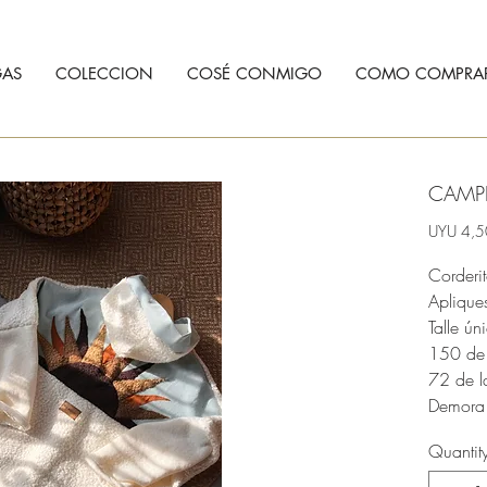
AS
COLECCION
COSÉ CONMIGO
COMO COMPRA
CAMP
UYU 4,5
Corderit
Aplique
Talle ún
150 de 
72 de l
Demora 
Quantit