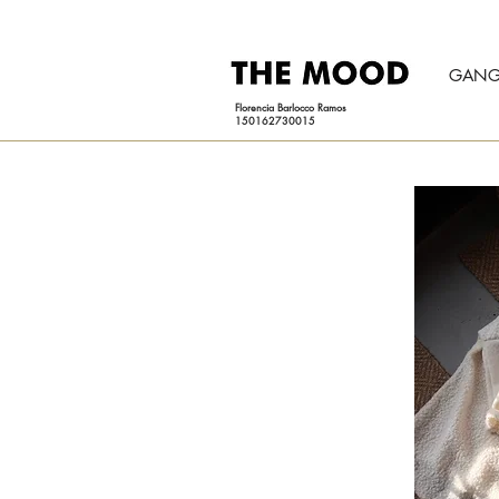
GANG
Florencia Barlocco Ramos
150162730015