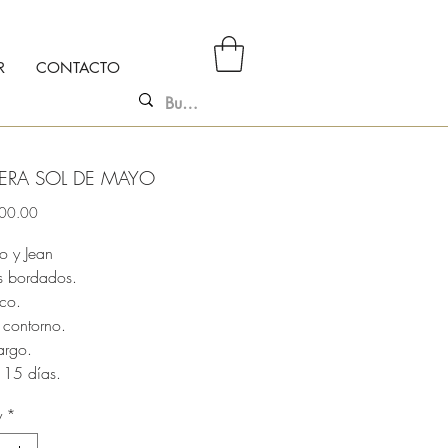
R
CONTACTO
ERA SOL DE MAYO
Price
00.00
o y Jean
s bordados.
ico.
contorno.
argo.
15 días.
y
*