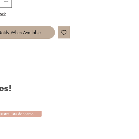
ock
otify When Available
es!
uestra lista de correo