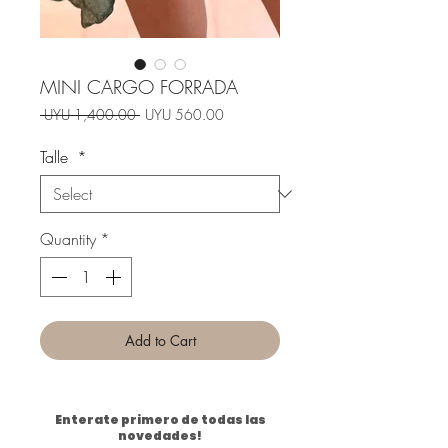
MINI CARGO FORRADA
Regular
Sale
 UYU 1,400.00 
UYU 560.00
Price
Price
Talle
*
Quantity
*
Add to Cart
Enterate primero de todas las
novedades!