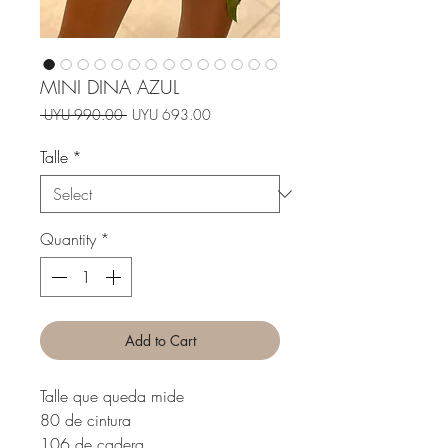
MINI DINA AZUL
Regular
Sale
 UYU 990.00 
UYU 693.00
Price
Price
Talle
*
Quantity
*
Add to Cart
Talle que queda mide
80 de cintura
106 de cadera