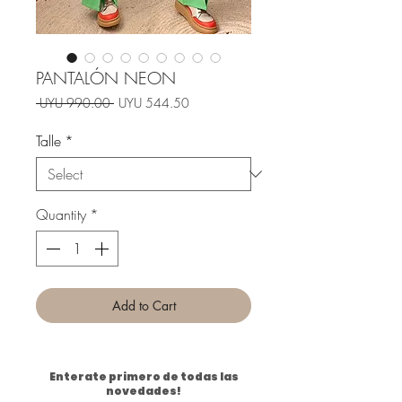
PANTALÓN NEON
Regular
Sale
 UYU 990.00 
UYU 544.50
Price
Price
Talle
*
Quantity
*
Add to Cart
Enterate primero de todas las
novedades!