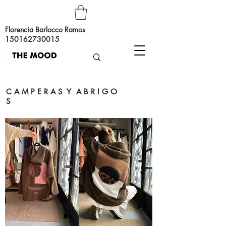
Florencia Barlocco Ramos
150162730015
C A M P E R A S Y A B R I G O
S