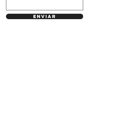
Enviar
Enterate primero de todas las
novedades!
Email
Unirse a nuestra lista de correo
MI CUENTA
CÓMO COMPRAR?
CAMBIOS Y DEVOLUCIONES