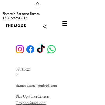
Florencia Barlocco Ramos
150162730015
09981429
0
themoodstore@outlook.com
Pick Up Punta Carretas
Gregorio Suarez 2790