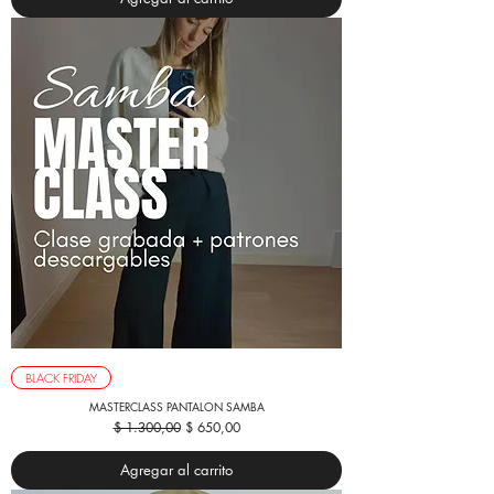
BLACK FRIDAY
MASTERCLASS PANTALON SAMBA
Precio
Precio de oferta
$ 1.300,00
$ 650,00
Agregar al carrito