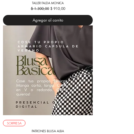
TALLER FALDA MONICA
Precio
Precio de oferta
$ 1.300,00
$ 910,00
Agregar al carrito
SORPRESA
PATRONES BLUSA ALBA