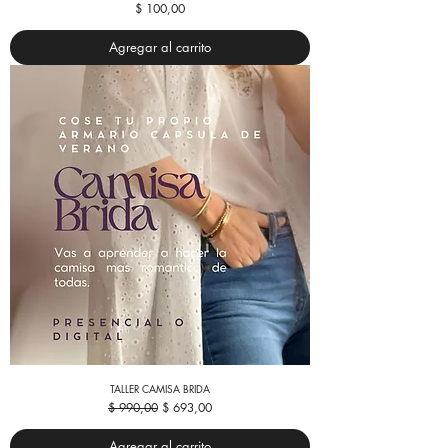
Precio
$ 100,00
Agregar al carrito
TALLER CAMISA BRIDA
Precio
Precio de oferta
$ 990,00
$ 693,00
Agregar al carrito