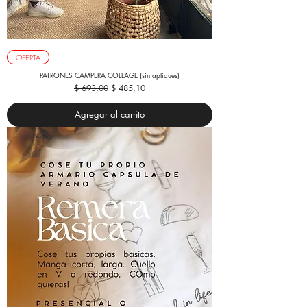
OFERTA
PATRONES CAMPERA COLLAGE (sin apliques)
Precio
Precio de oferta
$ 693,00
$ 485,10
Agregar al carrito