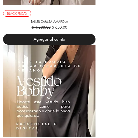
BLACK FRIDAY
TALLER CAMISA AMAPOLA
Precio
Precio de oferta
$ 1.300,00
$ 650,00
Agregar al carrito