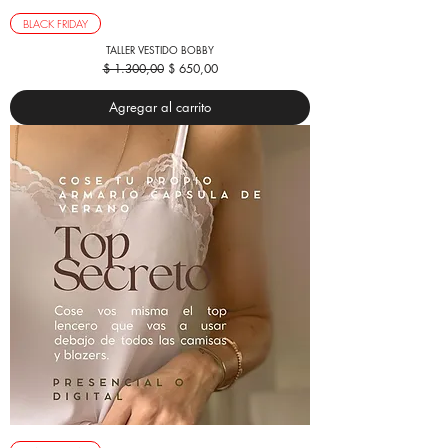
BLACK FRIDAY
TALLER VESTIDO BOBBY
Precio
Precio de oferta
$ 1.300,00
$ 650,00
Agregar al carrito