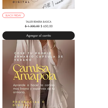
BLACK FRIDAY
TALLER REMERA BASICA
Precio
Precio de oferta
$ 1.300,00
$ 650,00
Agregar al carrito