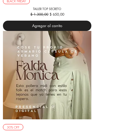
BLACK FRIDAY
TALLER TOP SECRETO
Precio
Precio de oferta
$ 1.300,00
$ 650,00
Agregar al carrito
30% OFF