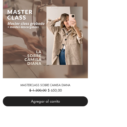
MASTERCLASS SOBRE CAMISA DIANA
Precio
Precio de oferta
$ 1.300,00
$ 650,00
Agregar al carrito