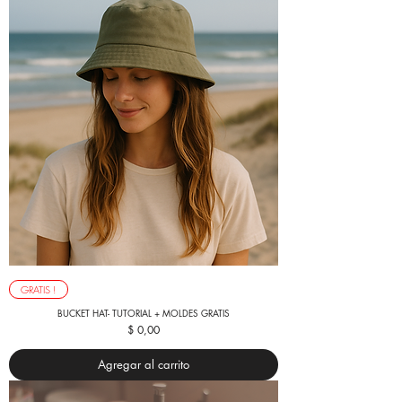
GRATIS !
BUCKET HAT- TUTORIAL + MOLDES GRATIS
Precio
$ 0,00
Agregar al carrito