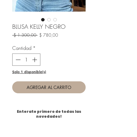
BLUSA KELLY NEGRO
Precio
Precio
 $ 1.300,00 
$ 780,00
de
oferta
Cantidad
*
Solo 1 disponible(s)
AGREGAR AL CARRITO
Enterate primero de todas las
novedades!
Email