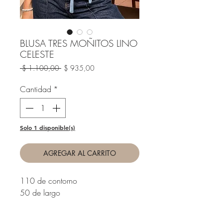
BLUSA TRES MOÑITOS LINO
CELESTE
Precio
Precio
 $ 1.100,00 
$ 935,00
de
oferta
Cantidad
*
Solo 1 disponible(s)
AGREGAR AL CARRITO
110 de contorno
50 de largo