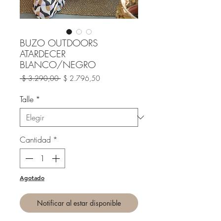
BUZO OUTDOORS
ATARDECER
BLANCO/NEGRO
Precio
Precio
 $ 3.290,00 
$ 2.796,50
de
oferta
Talle
*
Cantidad
*
Agotado
Notificar al estar disponible