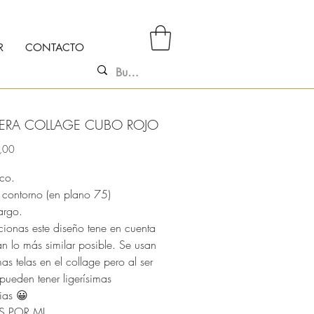
R
CONTACTO
ERA COLLAGE CUBO ROJO
Precio
,00
ico.
contorno (en plano 75)
argo.
cionas este diseño tene en cuenta
án lo más similar posible. Se usan
as telas en el collage pero al ser
pueden tener ligerísimas
ias 😀
 POR MI.