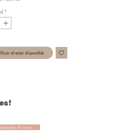
ad
*
ficar al estar disponible
es!
uestra lista de correo