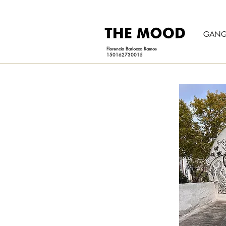
GANG
Florencia Barlocco Ramos
150162730015