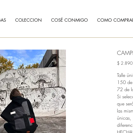
AS
COLECCION
COSÉ CONMIGO
COMO COMPRA
CAMP
$ 2.890
Talle ún
150 de 
72 de l
Si selec
que ser
las mism
únicas, 
diferenc
HECHAS