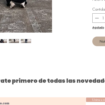
Cantid
Agotado
Noti
ate primero de todas las novedad
Unirse a n