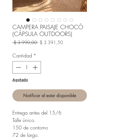
CAMPERA PAISAJE CHOCÓ
(CÁPSULA OUTDOORS)
Precio
Precio
 $ 3.990,00 
$ 3.391,50
de
oferta
Cantidad
*
Agotado
Notificar al estar disponible
Entrega antes del 15/6
Talle único.
150 de contorno
72 de largo.