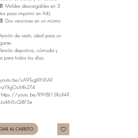
oldes descargables en 3
listos para imprimir en A4).
os versiones en un mismo
ón de vestir, ideal para un
gante.
ión deportiva, cómoda y
a para todos los días.
//youtu.be/uA9TugLKNSA?
hzYXgOcMfx2T4
: https://youtu.be/R9YBI15RcX4?
kUx46VLvQ8F3e
GAR AL CARRITO