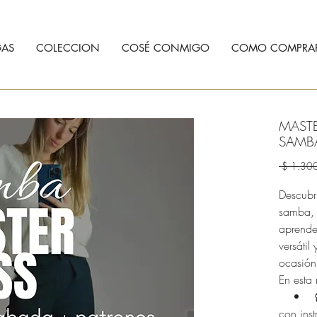
AS
COLECCION
COSÉ CONMIGO
COMO COMPRA
MAST
SAMB
 $ 1.30
Descubrí
samba, 
aprende
versátil
ocasión
En esta 
• 📹 C
con inst