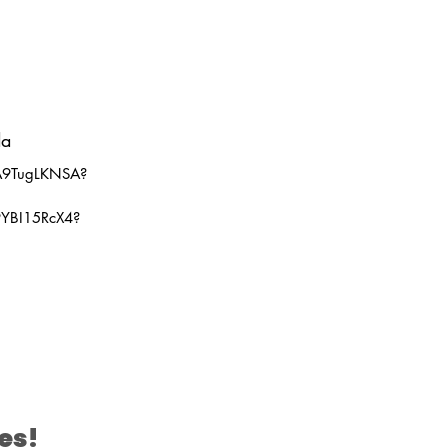
da
uA9TugLKNSA?
R9YBI15RcX4?
es!