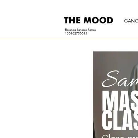
GANG
Florencia Barlocco Ramos
150162730015