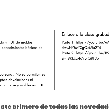
Enlace a la clase graba
ado + PDF de moldes.
Parte 1: https://youtu.be/
conocimientos básicos de
si=wHYhzYXgOcMfx2T4
Parte 2: https://youtu.be/
si=r8KkUx46VLvQ8F3e
 personal. No se permiten su
eptan devoluciones ni
 a la clase y moldes en PDF.
ate primero de todas las novedad