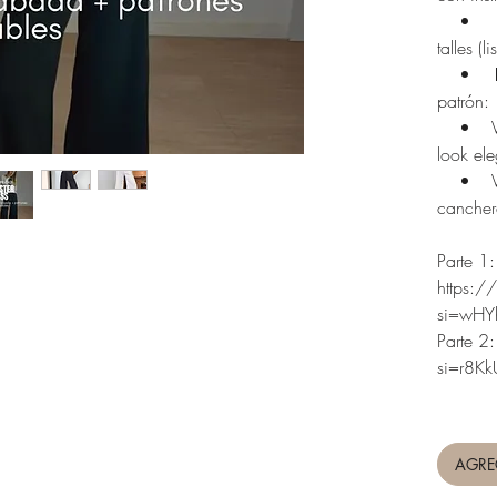
• 📄 M
talles (
• 👖 D
patrón:
• Versi
look ele
• Vers
cancher
Parte 1:
https:
si=wHY
Parte 2
si=r8K
AGRE