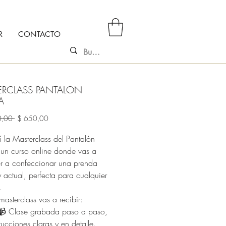
R
CONTACTO
ERCLASS PANTALON
A
Precio
Precio
0,00 
$ 650,00
de
oferta
 la Masterclass del Pantalón
un curso online donde vas a
r a confeccionar una prenda
 y actual, perfecta para cualquier
.
masterclass vas a recibir:
lase grabada paso a paso,
rucciones claras y en detalle.