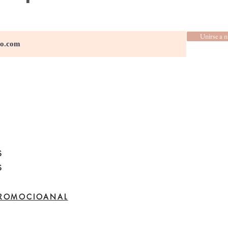
Unirse a n
S
S
PROMOCIOANAL