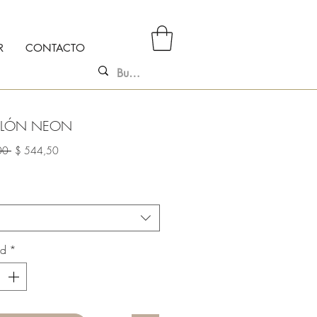
R
CONTACTO
ALÓN NEON
Precio
Precio
00 
$ 544,50
de
oferta
ad
*