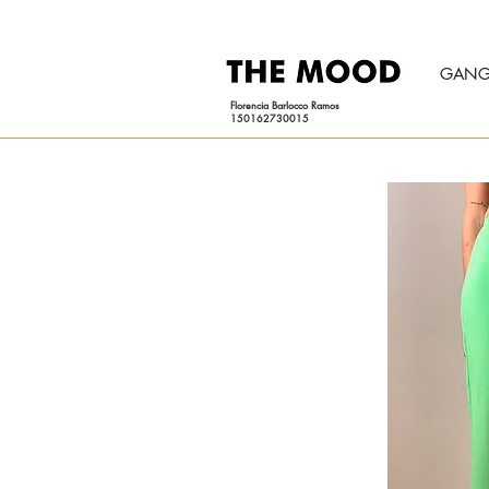
GANG
Florencia Barlocco Ramos
150162730015