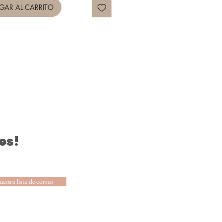
GAR AL CARRITO
es!
uestra lista de correo