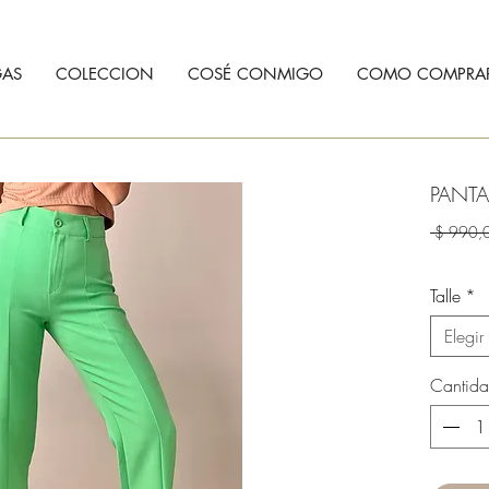
AS
COLECCION
COSÉ CONMIGO
COMO COMPRA
PANT
 $ 990,
Talle
*
Elegir
Cantid