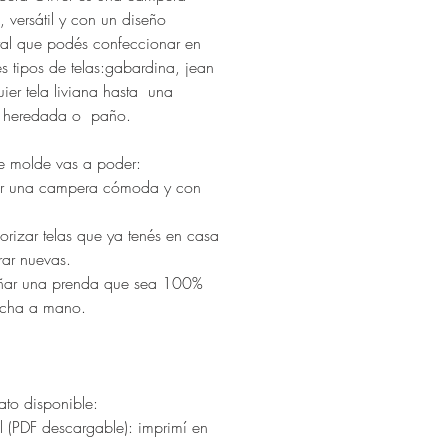
, versátil y con un diseño
al que podés confeccionar en
es tipos de telas:gabardina, jean
ier tela liviana hasta una
 heredada o paño.
e molde vas a poder:
ar una campera cómoda y con
orizar telas que ya tenés en casa
ar nuevas.
ñar una prenda que sea 100%
echa a mano.
ato disponible:
l (PDF descargable): imprimí en