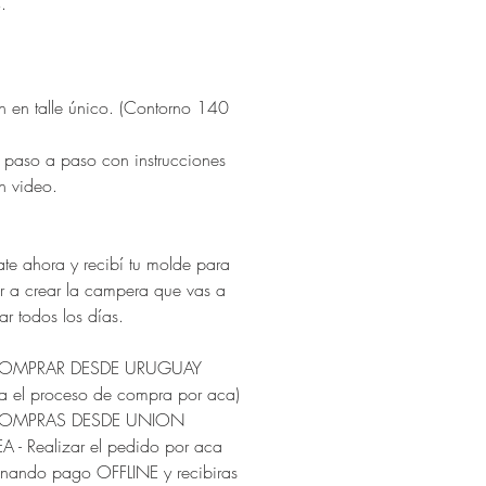
.
n en talle único. (Contorno 140
paso a paso con instrucciones
n video.
ate ahora y recibí tu molde para
 a crear la campera que vas a
r todos los días.
COMPRAR DESDE URUGUAY
ua el proceso de compra por aca)
COMPRAS DESDE UNION
 - Realizar el pedido por aca
onando pago OFFLINE y recibiras