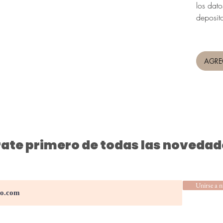
los dat
deposit
AGRE
ate primero de todas las novedad
Unirse a n