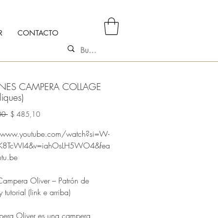
R
CONTACTO
ONES CAMPERA COLLAGE
liques)
Precio
Precio
00 
$ 485,10
de
oferta
//www.youtube.com/watch?si=W-
rK8TcWI4&v=iahOsLH5WO4&fea
utu.be
ampera Oliver – Patrón de
 tutorial (link e arriba)
era Oliver es una campera