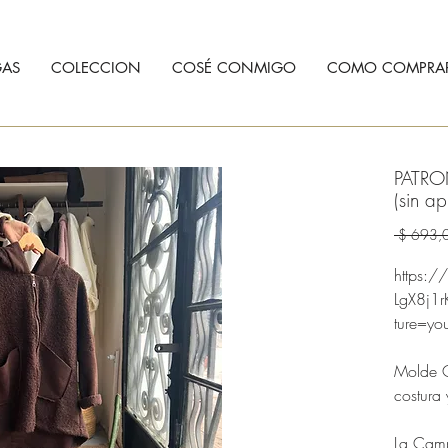
AS
COLECCION
COSÉ CONMIGO
COMO COMPRA
PATR
(sin ap
 $ 693,
https:
LgX8j1
ture=yo
Molde C
costura y
La Camp