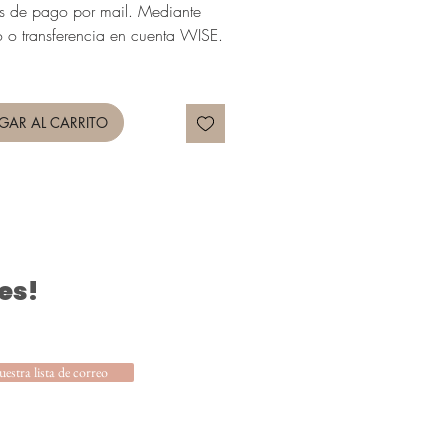
os de pago por mail. Mediante
o o transferencia en cuenta WISE.
GAR AL CARRITO
es!
uestra lista de correo