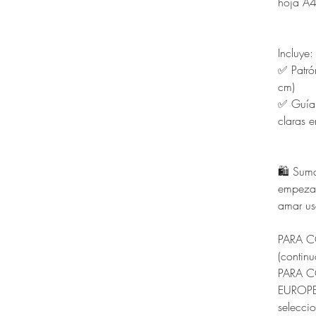
hoja A4
Incluye:
✅ Patró
cm)
✅ Guía 
claras e
🛍️ Sum
empezar
amar usa
PARA 
(contin
PARA 
EUROPEA
selecci