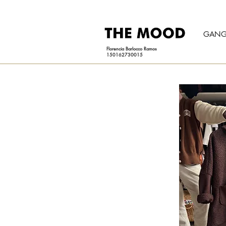
GANG
Florencia Barlocco Ramos
150162730015