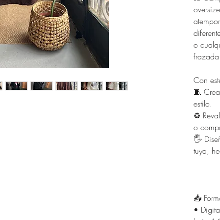
oversize
atempor
diferent
o cualqu
frazada
Con est
🧵 Cre
estilo.
♻️ Reval
o compr
🖐 Dise
tuya, h
📥 Form
• Digita