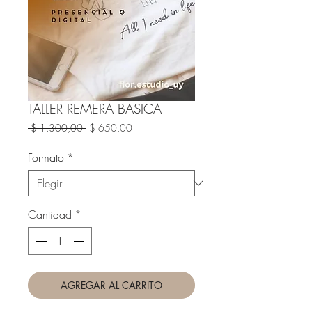
TALLER REMERA BASICA
Precio
Precio
 $ 1.300,00 
$ 650,00
de
oferta
Formato
*
Cantidad
*
AGREGAR AL CARRITO