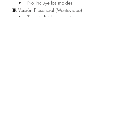
• No incluye los moldes.
🧵 Versión Presencial (Montevideo)
• Taller individual en mi
estudio, con todos los materiales
incluidos.
• Coordinamos día y hora
luego de tu inscripción.
• Te llevás tu remera
terminada lista para usar.
⸻
✨ Una prenda esencial que vas a
repetir en mil versiones y que nunca
pasa de moda.
Nivel de dificultad: facil
Enterate primero de todas las
novedades!