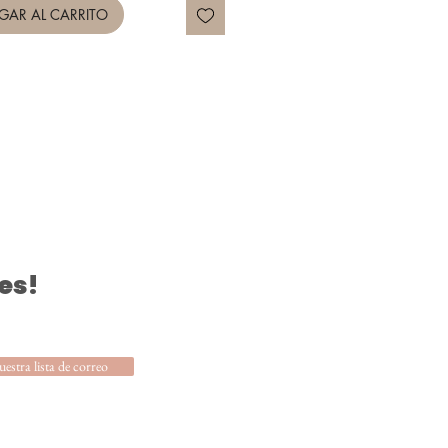
GAR AL CARRITO
es!
uestra lista de correo