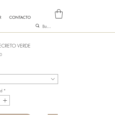
R
CONTACTO
ECRETO VERDE
Precio
00
ad
*