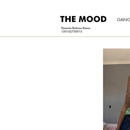
GANG
Florencia Barlocco Ramos
150162730015