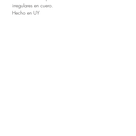
irregulares en cuero.
Hecho en UY
Enterate primero de todas las
novedades!
Email
Unirse a nuestra lista de correo
MI CUENTA
CÓMO COMPRAR?
CAMBIOS Y DEVOLUCIONES
TÉRMINOS Y CONDICIONES
COMO APLICAR CODIGO PROMOCIOANAL
CONTÁCTANOS