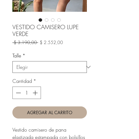
VESTIDO CAMISERO LUPE
VERDE
Precio
Precio
 $ 3.190,00 
$ 2.552,00
de
oferta
Talle
*
Cantidad
*
AGREGAR AL CARRITO
Vestido camisero de pana
elastizada estampada con bolsillos