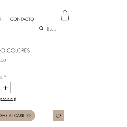
R
CONTACTO
DO COLORES
Precio
,00
ad
*
sponible(s)
GAR AL CARRITO