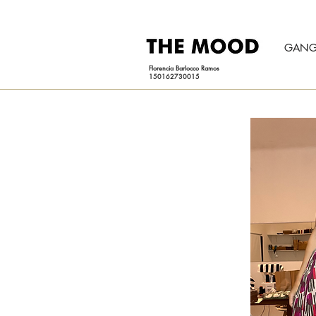
GANG
Florencia Barlocco Ramos
150162730015